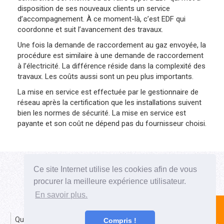
disposition de ses nouveaux clients un service
d’accompagnement. À ce moment-là, c’est EDF qui
coordonne et suit l’avancement des travaux.
Une fois la demande de raccordement au gaz envoyée, la
procédure est similaire à une demande de raccordement
à l’électricité. La différence réside dans la complexité des
travaux. Les coûts aussi sont un peu plus importants.
La mise en service est effectuée par le gestionnaire de
réseau après la certification que les installations suivent
bien les normes de sécurité. La mise en service est
payante et son coût ne dépend pas du fournisseur choisi.
Comparatif Electricité
Comparatif Gaz
Ce site Internet utilise les cookies afin de vous
Comparatif Gaz + Electricité
procurer la meilleure expérience utilisateur.
Déménagement, le changement de contrat EDF
En savoir plus.
Comparatif électricité : des avantages à la clé
Quelques conseils pour choisir le bon fournisseur d’énergie
Compris !