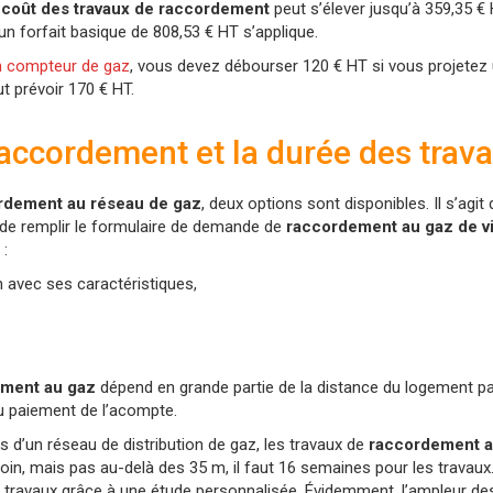
e
coût des travaux de raccordement
peut s’élever jusqu’à 359,35 € H
n forfait basique de 808,53 € HT s’applique.
n compteur de gaz
, vous devez débourser 120 € HT si vous projetez u
t prévoir 170 € HT.
ccordement et la durée des trav
rdement au réseau de gaz
, deux options sont disponibles. Il s’agi
de remplir le formulaire de demande de
raccordement au gaz de
v
:
 avec ses caractéristiques,
.
ment au gaz
dépend en grande partie de la distance du logement p
paiement de l’acompte.
 d’un réseau de distribution de gaz, les travaux de
raccordement a
loin, mais pas au-delà des 35 m, il faut 16 semaines pour les travaux
des travaux grâce à une étude personnalisée. Évidemment, l’ampleur des