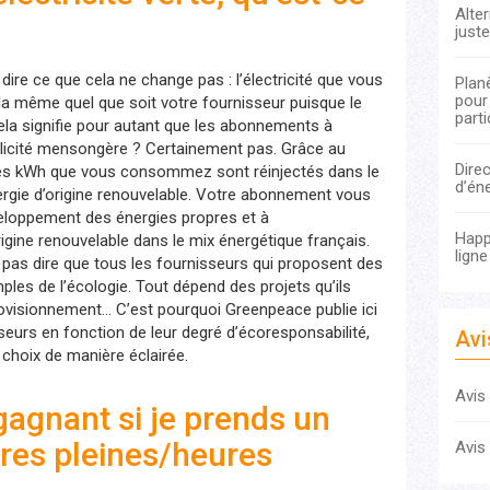
Alter
juste
ire ce que cela ne change pas : l’électricité que vous
Planè
pour
a même quel que soit votre fournisseur puisque le
parti
la signifie pour autant que les abonnements à
publicité mensongère ? Certainement pas. Grâce au
Direc
 les kWh que vous consommez sont réinjectés dans le
d’én
ie d’origine renouvelable. Votre abonnement vous
eloppement des énergies propres et à
Happ-
origine renouvelable dans le mix énergétique français.
lign
 pas dire que tous les fournisseurs qui proposent des
es de l’écologie. Tout dépend des projets qu’ils
rovisionnement… C’est pourquoi Greenpeace publie ici
eurs en fonction de leur degré d’écoresponsabilité,
Avi
 choix de manière éclairée.
Avis
gagnant si je prends un
es pleines/heures
Avis 