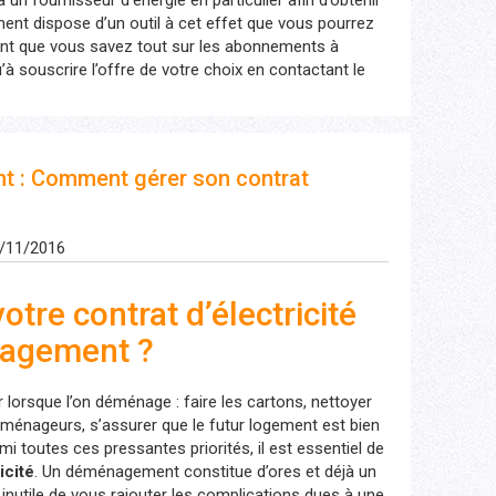
à un fournisseur d’énergie en particulier afin d’obtenir
ment dispose d’un outil à cet effet que vous pourrez
ant que vous savez tout sur les abonnements à
 qu’à souscrire l’offre de votre choix en contactant le
 : Comment gérer son contrat
0/11/2016
tre contrat d’électricité
nagement ?
r lorsque l’on déménage : faire les cartons, nettoyer
éménageurs, s’assurer que le futur logement est bien
rmi toutes ces pressantes priorités, il est essentiel de
icité
. Un déménagement constitue d’ores et déjà un
inutile de vous rajouter les complications dues à une