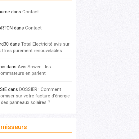
laume
dans
Contact
ARTON
dans
Contact
rd30
dans
Total Electricité avis sur
offres purement renouvelables
nin
dans
Avis Sowee : les
ommateurs en parlent
StE
dans
DOSSIER : Comment
omiser sur votre facture d’énergie
 des panneaux solaires ?
rnisseurs