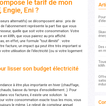
mpose le tarif de mon
Art
Engie, Eni ?
Pour
d’éle
seurs alternatifs) se décomposent ainsi : prix de
x de l’abonnement représente la part fixe que vous
rnisseur, quelle que soit votre consommation. Votre
Skave
éner
 en kWh, que vous paierez au prix affiché.
as, en effet, une formule “tout illimité” : votre
e facture, un impact qui peut être très important si
Des 
en m
otre utilisation de l’électricité (ou si votre logement
Tous 
kWh 
r lisser son budget électricité
Offr
sati
indus
endance à être plus importante en hiver (chauffage,
chauds, baisse du temps d’ensoleillement…). Pour
ans vos factures, il existe une solution : la
 pour votre consommation exacte tous les mois, vous
Com
toujours le même. Le relevé de compteur annuel