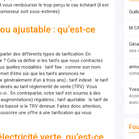
et vous rembourser le trop-perçu le cas échéant (il est
fournisseur soit sous-estimée).
Guil
 ou ajustable : qu’est-ce
M C
Géra
ses 
arler des différents types de tarification. En
 ? Cela va définir si les tarifs que vous contractez
anto
us quelles modalités : tarif fixe : comme son nom
cons
permet d’être sûr que les tarifs annoncés ne
énéralement d’un à trois ans) ; tarif indexé : le tarif
dexés au tarif réglementé de vente (TRV). Vous
Yves
i-ci… En contrepartie, votre tarif est soumis à des
écon
ugmentations) régulières ; tarif ajustable : le tarif de
avec
e baissé si le TRV diminue. Faites donc attention,
ouscrire une offre à une tarification qui vous
Fou
ectricité verte, qu’est-ce